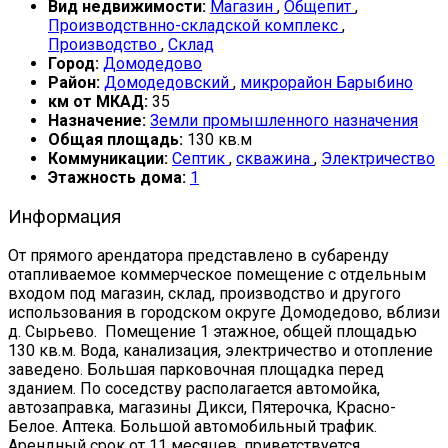
Вид недвижимости:
Магазин
,
Общепит
,
Производствнно-складской комплекс
,
Производство
,
Склад
Город:
Домодедово
Район:
Домодедовский
,
микрорайон Барыбино
км от МКАД:
35
Назначение:
Земли промышленного назначения
Общая площадь:
130 кв.м
Коммуникации:
Септик
,
скважина
,
Электричество
Этажность дома:
1
Информация
От прямого арендатора представлено в субаренду
отапливаемое коммерческое помещение с отдельным
входом под магазин, склад, производство и другого
использования в городском округе Домодедово, вблизи
д. Сырьево. Помещение 1 этажное, общей площадью
130 кв.м. Вода, канализация, электричество и отопление
заведено. Большая парковочная площадка перед
зданием. По соседству располагается автомойка,
автозаправка, магазины Дикси, Пятерочка, Красно-
Белое. Аптека. Большой автомобильный трафик.
Арендный срок от 11 месяцев, приветствуется